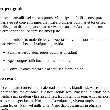
roject goals
raesent convallis vel egestas purus. Mattis ipsum facilisi consequat
iverra eu est convallis imperdiet. Libero ultrices pulvinar et tortor sed.
acilisi justo diam in placerat arcu vivamus auctor. Accumsan luctus
iverra tortor non leo sem sed amet justo.
incidunt quis justo molestie feugiat egestas fringilla in porttitor pretium.
t ac viverra nisl eu nisl vulputate gravida.
Pulvinar vestib alum purus pulvinar tincidunt
Eget congue sollicitudin mattis a lobortis
Convallis diam morbi dis at arcu sed morbi dolor
he result
usce ut quam consectetur, malesuada tortor ac, blandit est. Aenean quis
ibh rhoncus, malesuada augue nec, lacinia sem. Praesent ut lacinia odio
t enim sem, pretium vitae ipsum nec, iaculis tempus sem. Aliquam port
arius enim eget luctus. Nunc ut nulla vulputate, viverra turpis non,
utrum lectus. Nam vel nulla urna. Nunc dapibus, metus in pharetra
landit.