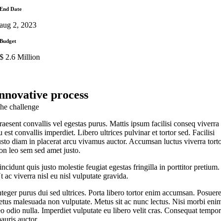
End Date
aug 2, 2023
Budget
$ 2.6 Million
innovative process
he challenge
raesent convallis vel egestas purus. Mattis ipsum facilisi conseq viverra
u est convallis imperdiet. Libero ultrices pulvinar et tortor sed. Facilisi
usto diam in placerat arcu vivamus auctor. Accumsan luctus viverra tort
on leo sem sed amet justo.
incidunt quis justo molestie feugiat egestas fringilla in porttitor pretium.
t ac viverra nisl eu nisl vulputate gravida.
nteger purus dui sed ultrices. Porta libero tortor enim accumsan. Posuer
etus malesuada non vulputate. Metus sit ac nunc lectus. Nisi morbi eni
eo odio nulla. Imperdiet vulputate eu libero velit cras. Consequat tempo
auris auctor.