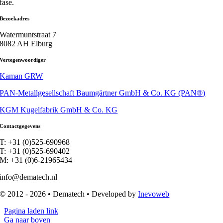
fase.
Bezoekadres
Watermuntstraat 7
8082 AH Elburg
Vertegenwoordiger
Kaman GRW
PAN-Metallgesellschaft Baumgärtner GmbH & Co. KG (PAN®)
KGM Kugelfabrik GmbH & Co. KG
Contactgegevens
T: +31 (0)525-690968
T: +31 (0)525-690402
M: +31 (0)6-21965434
info@dematech.nl
© 2012 - 2026 • Dematech • Developed by
Inevoweb
Pagina laden link
Ga naar boven